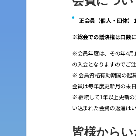
会費につい
正会員（個人・団体
）
※総会での議決権は口数に
※会員年度は、その年4月
の入会となりますのでご注
※ 会員資格有効期間の起
会員は毎年度更新月の末
※ 継続して1年以上更新
い込まれた会費の返還は
皆様からい