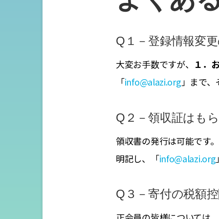
Q１－登録情報変
大変お手数ですが、
１．
「
info@alazi.org
」まで、
Q２－領収証はも
領収書の発行は可能です
明記し、「
info@alazi.org
Q３－寄付の税額
正会員の皆様については