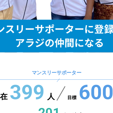
マンスリーサポーター
399
60
在
人
目標
201