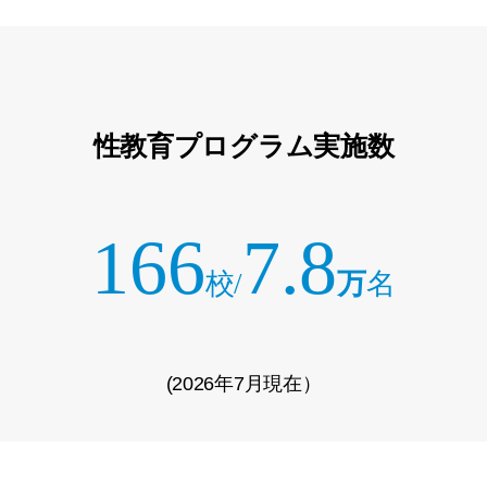
性教育プログラム実施数
166
7.8
校
/
万
名
(2026年7月現在）