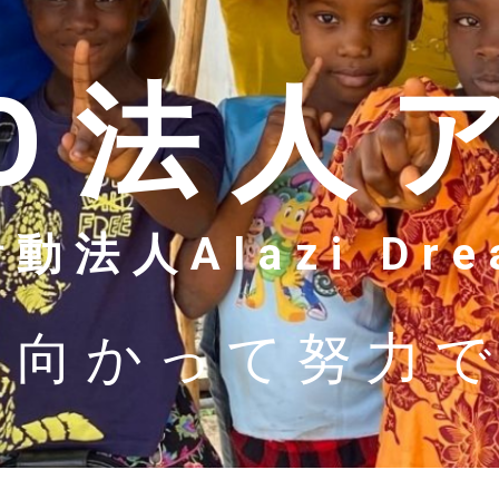
PO法人
法人Alazi Drea
に向かって努力