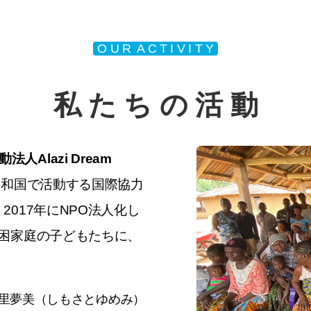
O U R A C T I V I T Y
私 た ち の 活 動
Alazi Dream
共和国で活動する国際協力
2017年にNPO法人化し
困家庭の子どもたちに、
里夢美（しもさとゆめみ）