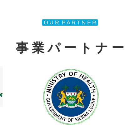
O U R P A R T N E R
事 業 パ ー ト ナ ー