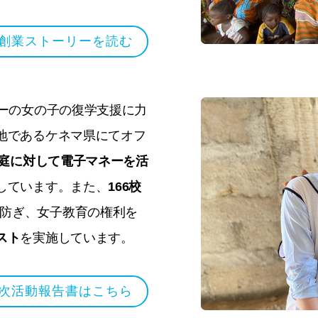
創業ストーリーを読む
ザーの女の子の復学支援に力
地であるケネマ県にてオフ
家庭に対して電子マネーを活
しています。また、
166校
防ぎ、女子教育の権利を
スト
を実施しています。
 年次活動報告書はこちら