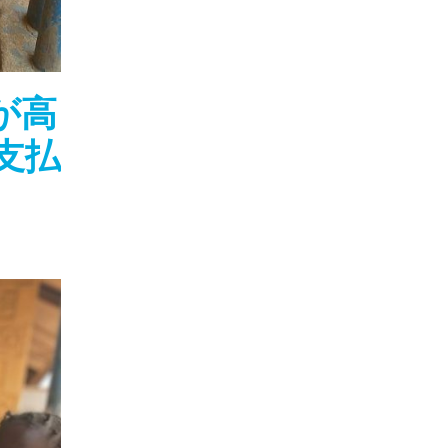
が高
支払