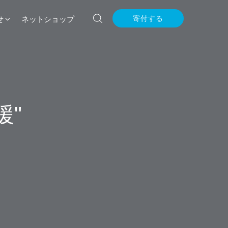
せ
ネットショップ
寄付する
援"