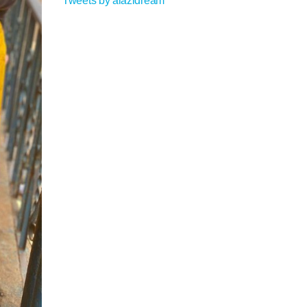
Tweets by alazidream