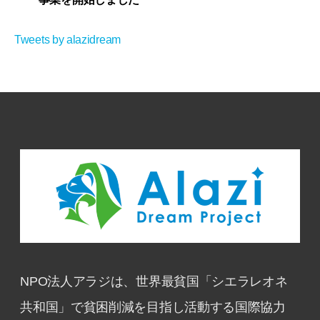
Tweets by alazidream
NPO法人アラジは、世界最貧国「シエラレオネ
共和国」で貧困削減を目指し活動する国際協力