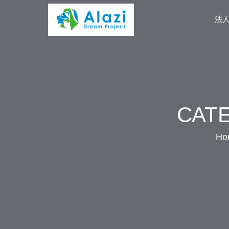
法
CAT
Ho