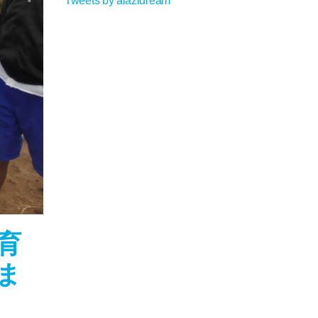
Tweets by alazidream
育
ま