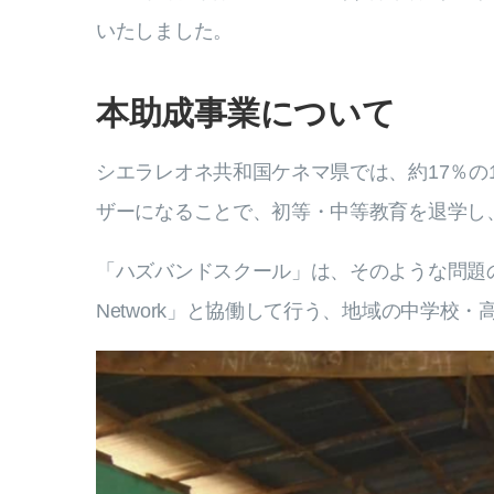
いたしました。
本助成事業について
シエラレオネ共和国ケネマ県では、約17％の
ザーになることで、初等・中等教育を退学し
「ハズバンドスクール」は、そのような問題の根本解
Network」と協働して行う、地域の中学