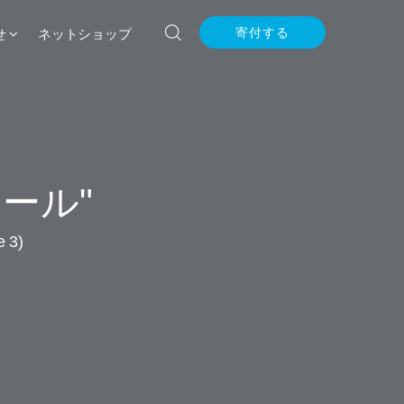
せ
ネットショップ
寄付する
クール"
 3)