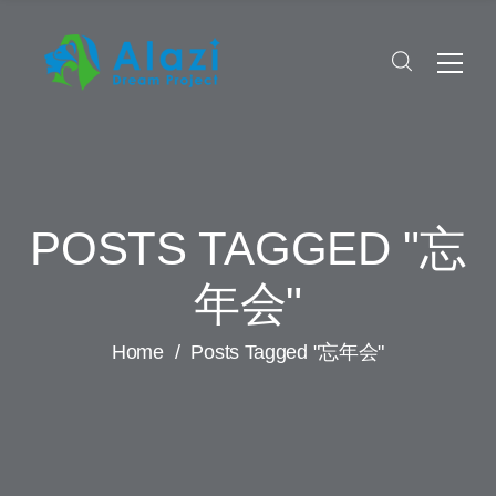
POSTS TAGGED "忘
年会"
Home
/
Posts Tagged "忘年会"