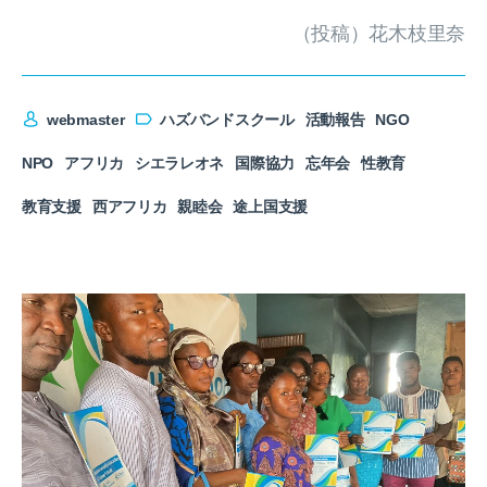
（投稿）花木枝里奈
webmaster
ハズバンドスクール
活動報告
NGO
NPO
アフリカ
シエラレオネ
国際協力
忘年会
性教育
教育支援
西アフリカ
親睦会
途上国支援