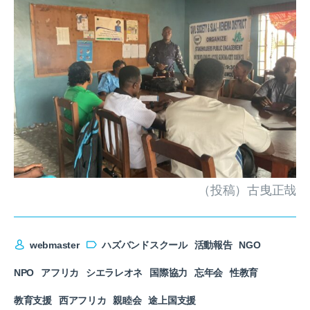
（投稿）古曳正哉
webmaster
ハズバンドスクール
活動報告
NGO
NPO
アフリカ
シエラレオネ
国際協力
忘年会
性教育
教育支援
西アフリカ
親睦会
途上国支援